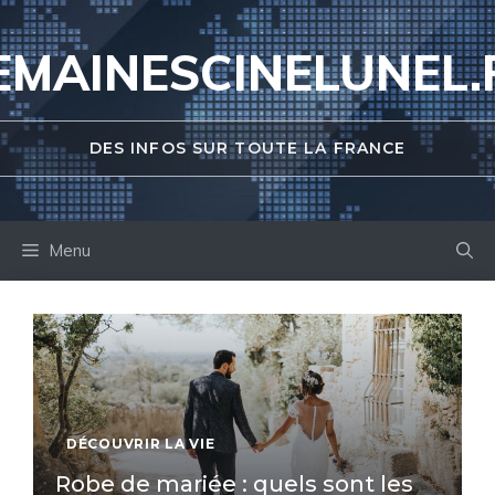
Aller
au
EMAINESCINELUNEL.
contenu
DES INFOS SUR TOUTE LA FRANCE
Menu
DÉCOUVRIR LA VIE
Robe de mariée : quels sont les