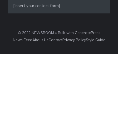
[Insert your contact form]
© 2022 NEWSROOM • Built with
GeneratePress
News Feed
About Us
Contact
Privacy Policy
Style Guide